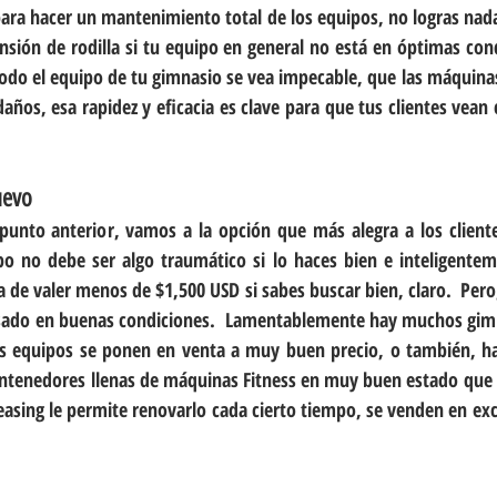
 para hacer un mantenimiento total de los equipos, no logras nad
ión de rodilla si tu equipo en general no está en óptimas cond
todo el equipo de tu gimnasio se vea impecable, que las máquina
años, esa rapidez y eficacia es clave para que tus clientes vean
uevo
unto anterior, vamos a la opción que más alegra a los cliente
po no debe ser algo traumático si lo haces bien e inteligentem
a de valer menos de $1,500 USD si sabes buscar bien, claro.  Per
usado en buenas condiciones.  Lamentablemente hay muchos gimn
tos equipos se ponen en venta a muy buen precio, o también, h
tenedores llenas de máquinas Fitness en muy buen estado que 
asing le permite renovarlo cada cierto tiempo, se venden en exce