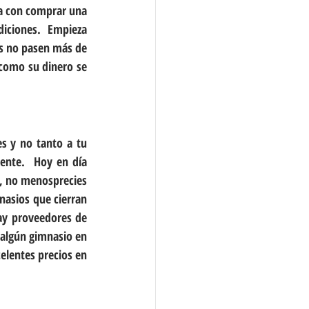
a con comprar una 
iciones.  Empieza 
s no pasen más de 
 como su dinero se 
s y no tanto a tu 
ente.  Hoy en día 
o, no menosprecies 
asios que cierran 
ay proveedores de 
algún gimnasio en 
lentes precios en 