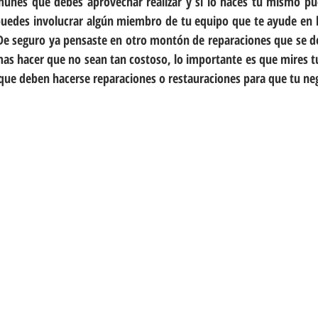
unes que debes aprovechar realizar y si lo haces tu mismo pu
puedes involucrar algún miembro de tu equipo que te ayude en h
 De seguro ya pensaste en otro montón de reparaciones que se deb
as hacer que no sean tan costoso, lo importante es que mires tu
 que deben hacerse reparaciones o restauraciones para que tu neg