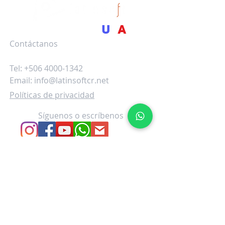
Powered by
BizSoft
U
S
A
Contáctanos
Oficina Costa Rica
Tel:
+506 4000-1342
Email:
info@latinsoftcr.net
Políticas de privacidad
Síguenos o escríbenos
Líderes en la industria del desarrollo de
Software y procesamiento de tarjetas
de crédito en Latinoamérica
Somos el mejor aliado en sus
proyectos de desarrollo de software
para potenciar el desarrollo de su
negocio