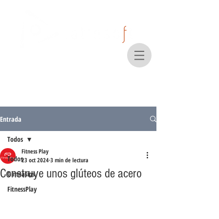
Entrada
Todos
Fitness Play
Todos
23 oct 2024
3 min de lectura
Construye unos glúteos de acero
Gimnasios
FitnessPlay