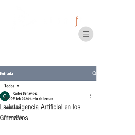
Entrada
Todos
Carlos Benavidez
Todos
7 feb 2024
4 min de lectura
La Inteligencia Artificial en los
Gimnasios
Gimnasios
FitnessPlay