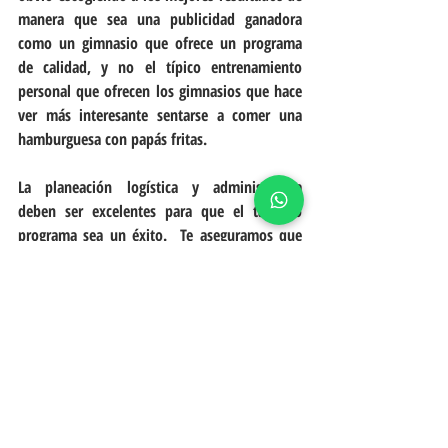
manera que sea una publicidad ganadora 
como un gimnasio que ofrece un programa 
de calidad, y no el típico entrenamiento 
personal que ofrecen los gimnasios que hace 
ver más interesante sentarse a comer una 
hamburguesa con papás fritas.
La planeación logística y administrativa 
deben ser excelentes para que el taller o 
programa sea un éxito.  Te aseguramos que 
no vas a perder, todo lo contrario vas a ganar 
por todo lado, desde clientes interesados en 
entrar al programa para ganar el 1er lugar 
hasta nuevos prospectos interesados en 
matricularse para tan solo poder entrar en el 
programa.
Recuerda, nada de esto funciona sin una 