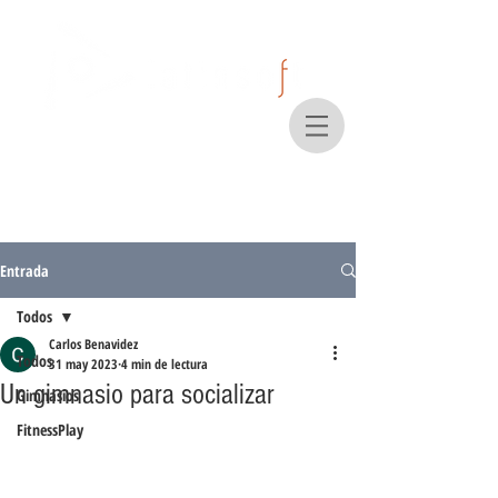
Entrada
Todos
Carlos Benavidez
Todos
31 may 2023
4 min de lectura
Un gimnasio para socializar
Gimnasios
FitnessPlay