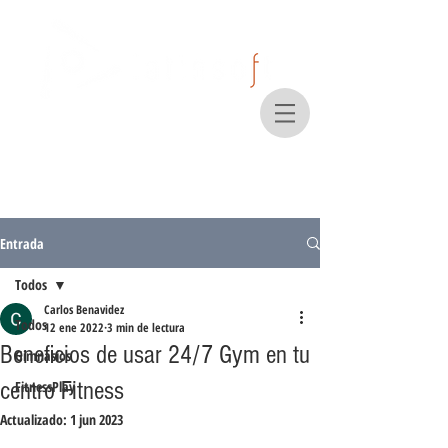
Entrada
Todos
Carlos Benavidez
Todos
12 ene 2022
3 min de lectura
Beneficios de usar 24/7 Gym en tu
Gimnasios
centro Fitness
FitnessPlay
Actualizado:
1 jun 2023