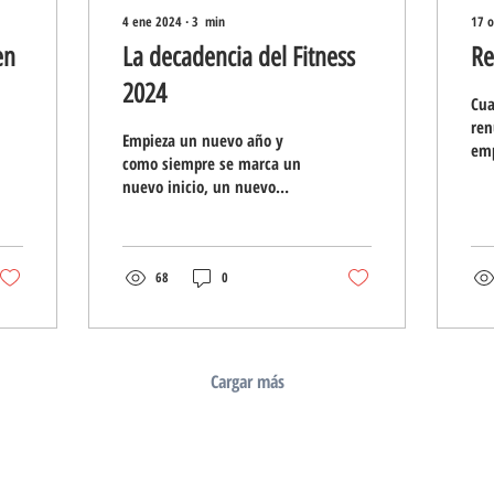
4 ene 2024
∙
3
min
17 o
en
La decadencia del Fitness
Re
2024
Cua
ren
Empieza un nuevo año y
emp
como siempre se marca un
com
nuevo inicio, un nuevo
que
desafío y sin duda
pag
acompañado de nuevas
tendencias. Como siempre...
68
0
Cargar más