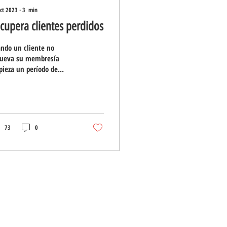
ct 2023
∙
3
min
cupera clientes perdidos
ndo un cliente no
ueva su membresía
ieza un período de
odín en el que se espera
 realice la renovación y
ue de nuevo,...
73
0