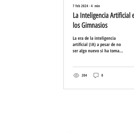
7 feb 2024
∙
4
min
La Inteligencia Artificial 
los Gimnasios
La era de la inteligencia
artificial (IA) a pesar de no
ser algo nuevo si ha tomado
más fuerza durante el 2023
y no parece mermar en el...
204
0