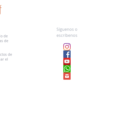
Síguenos o
escríbenos
lo de
as de
ctos de
ar el