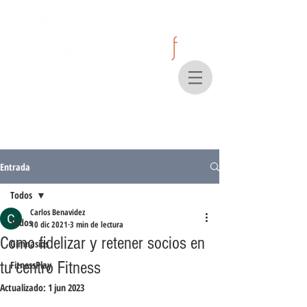
Entrada
Todos
Carlos Benavidez
Todos
10 dic 2021
3 min de lectura
Como fidelizar y retener socios en
Gimnasios
tu centro Fitness
FitnessPlay
Actualizado:
1 jun 2023