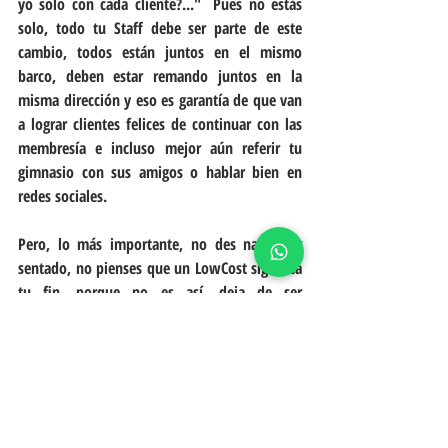
yo solo con cada cliente?..."  Pues no estás 
solo, todo tu Staff debe ser parte de este 
cambio, todos están juntos en el mismo 
barco, deben estar remando juntos en la 
misma dirección y eso es garantía de que van 
a lograr clientes felices de continuar con las 
membresía e incluso mejor aún referir tu 
gimnasio con sus amigos o hablar bien en 
redes sociales.
Pero, lo más importante, no des nada por 
sentado, no pienses que un LowCost significa 
tu fin, porque no es así, deja de ser 
"Cuadrado", "Estricto" o "Dictador" en tu 
gimnasio, debes aprender a pensar en 
flexibilizar tu negocio y pensar fuera de la 
caja.   Si la fórmula antes de que llegaran 
estas grandes cadenas te funcionaba y ahora 
no, pues, es un claro ejemplo de que tienes 