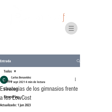
Entrada
Todos
Carlos Benavidez
Todos
7 sept 2021
4 min de lectura
Estrategias de los gimnasios frente
Gimnasios
a los LowCost
FitnessPlay
Actualizado:
1 jun 2023