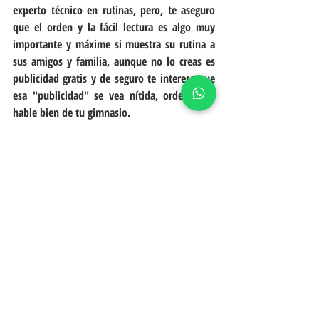
experto técnico en rutinas, pero, te aseguro 
que el orden y la fácil lectura es algo muy 
importante y máxime si muestra su rutina a 
sus amigos y familia, aunque no lo creas es 
publicidad gratis y de seguro te interesa que 
esa "publicidad" se vea nítida, ordenada y 
hable bien de tu gimnasio.
El objetivo de todo tipo de gimnasio es crear 
experiencias positivas a sus clientes, baños, 
limpieza, instalaciones, equipo, personal, y la 
rutina de entrenamiento cumple un papel 
muy importante en ese tema, revisa con tus 
instructores que pueden hacer por mejorar 
casa aspecto mencionado en esta redacción y 
has los cambios necesarios para generar una 
experiencia positiva.