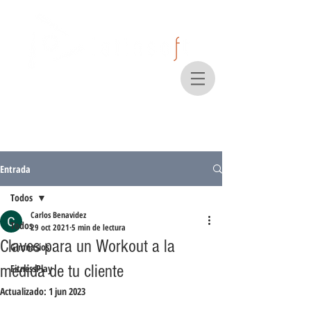
Entrada
Todos
Carlos Benavidez
Todos
29 oct 2021
5 min de lectura
Claves para un Workout a la
Gimnasios
medida de tu cliente
FitnessPlay
Actualizado:
1 jun 2023